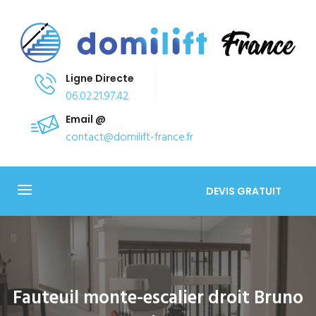
Ligne Directe
06.02.21.97.42
Email @
contact@domilift-france.fr
DEVIS GRATUIT
Fauteuil monte-escalier droit Bruno