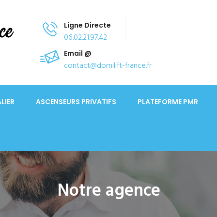
Ligne Directe
06.02.21.97.42
Email @
contact@domilift-france.fr
LIER
ASCENSEURS PRIVATIFS
PLATEFORME PMR
Notre agence