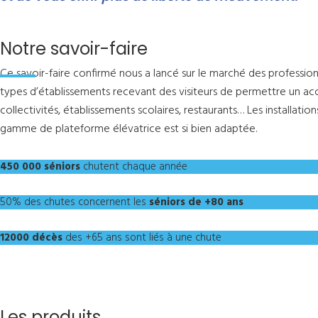
Notre savoir-faire
Ce savoir-faire confirmé nous a lancé sur le marché des professio
types d’établissements recevant des visiteurs de permettre un accè
collectivités, établissements scolaires, restaurants… Les installat
gamme de plateforme élévatrice est si bien adaptée.
450 000 séniors
chutent chaque année
50% des chutes concernent les
séniors de +80 ans
12000 décès
des +65 ans sont liés à une chute
Les produits